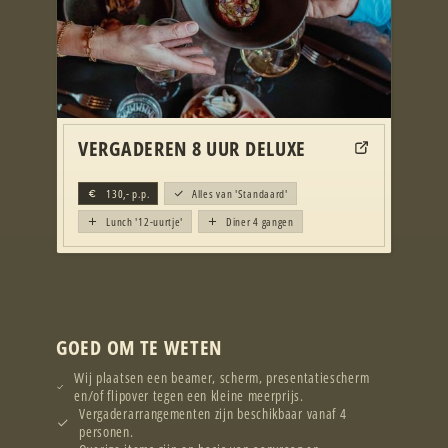
VERGADEREN 8 UUR DELUXE
130,-
p.p.
Alles van 'Standaard'
Lunch '12-uurtje'
Diner 4 gangen
GOED OM TE WETEN
Wij plaatsen een beamer, scherm, presentatiescherm
en/of flipover tegen een kleine meerprijs.
Vergaderarrangementen zijn beschikbaar vanaf 4
personen.