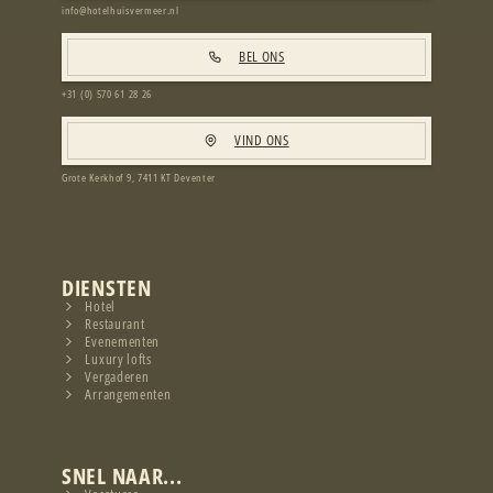
info@hotelhuisvermeer.nl
BEL ONS
+31 (0) 570 61 28 26
VIND ONS
Grote Kerkhof 9, 7411 KT Deventer
DIENSTEN
Hotel
Restaurant
Evenementen
Luxury lofts
Vergaderen
Arrangementen
SNEL NAAR...