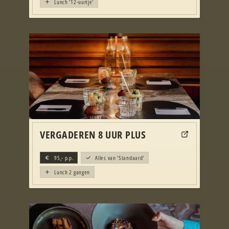
Lunch '12-uurtje'
VERGADEREN 8 UUR PLUS
95,-
p.p.
Alles van 'Standaard'
Lunch 2 gangen