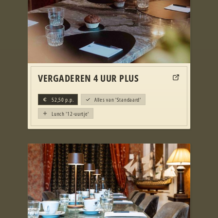
VERGADEREN 4 UUR PLUS
52,50
p.p.
Alles van 'Standaard'
Lunch '12-uurtje'