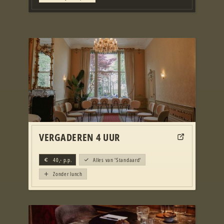
VERGADEREN 4 UUR
40,-
p.p.
Alles van 'Standaard'
Zonder lunch