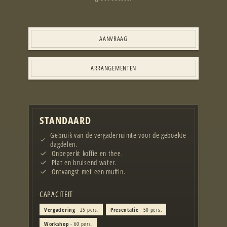
AANVRAAG
ARRANGEMENTEN
STANDAARD
Gebruik van de vergaderruimte voor de geboekte
dagdelen.
Onbeperkt koffie en thee.
Plat en bruisend water.
Ontvangst met een muffin.
CAPACITEIT
Vergadering
- 25 pers.
Presentatie
- 50 pers.
Workshop
- 60 pers.